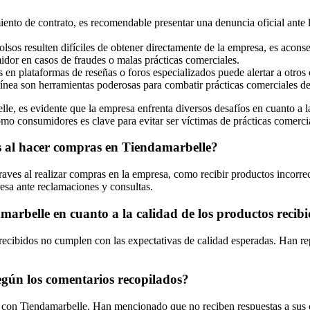
iento de contrato, es recomendable presentar una denuncia oficial ante 
sos resulten difíciles de obtener directamente de la empresa, es aconsej
idor en casos de fraudes o malas prácticas comerciales.
s en plataformas de reseñas o foros especializados puede alertar a otros
ínea son herramientas poderosas para combatir prácticas comerciales d
le, es evidente que la empresa enfrenta diversos desafíos en cuanto a l
como consumidores es clave para evitar ser víctimas de prácticas comerc
s al hacer compras en Tiendamarbelle?
ves al realizar compras en la empresa, como recibir productos incorrecto
resa ante reclamaciones y consultas.
marbelle en cuanto a la calidad de los productos recib
recibidos no cumplen con las expectativas de calidad esperadas. Han re
gún los comentarios recopilados?
e con Tiendamarbelle. Han mencionado que no reciben respuestas a sus c