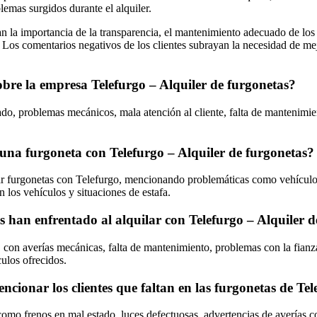
blemas surgidos durante el alquiler.
an la importancia de la transparencia, el mantenimiento adecuado de los v
 Los comentarios negativos de los clientes subrayan la necesidad de mejo
obre la empresa Telefurgo – Alquiler de furgonetas?
tado, problemas mecánicos, mala atención al cliente, falta de mantenimie
r una furgoneta con Telefurgo – Alquiler de furgonetas?
lar furgonetas con Telefurgo, mencionando problemáticas como vehículos 
n los vehículos y situaciones de estafa.
s han enfrentado al alquilar con Telefurgo – Alquiler 
on averías mecánicas, falta de mantenimiento, problemas con la fianza y
culos ofrecidos.
ionar los clientes que faltan en las furgonetas de Tel
omo frenos en mal estado, luces defectuosas, advertencias de averías con