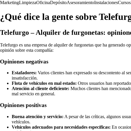
Marketing
Limpieza
Oficina
Depósito
Asesoramiento
Instalaciones
Cursos
¿Qué dice la gente sobre Telefur
Telefurgo – Alquiler de furgonetas: opinione
Telefurgo es una empresa de alquiler de furgonetas que ha generado op
opinión sobre esta compañía:
Opiniones negativas
Estafadores:
Varios clientes han expresado su descontento al sen
insatisfacción.
Flota de vehículos en mal estado:
Otros usuarios han reportado 
Atención al cliente deficiente:
Muchos clientes han mencionado qu
mal servicio en general.
Opiniones positivas
Buena atención y servicio:
A pesar de las críticas, algunos usu
vehículos.
Vehículos adecuados para necesidades específicas:
En ocasione