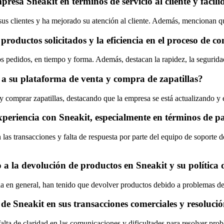
presa Sneakit en términos de servicio al cliente y facil
us clientes y ha mejorado su atención al cliente. Además, mencionan que
 productos solicitados y la eficiencia en el proceso de 
 pedidos, en tiempo y forma. Además, destacan la rapidez, la segurida
 a su plataforma de venta y compra de zapatillas?
comprar zapatillas, destacando que la empresa se está actualizando y e
xperiencia con Sneakit, especialmente en términos de pa
en las transacciones y falta de respuesta por parte del equipo de sopor
 a la devolución de productos en Sneakit y su política de
 en general, han tenido que devolver productos debido a problemas de t
 de Sneakit en sus transacciones comerciales y resoluc
alta de claridad en las comunicaciones y dificultades para resolver prob