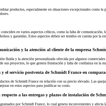
mbiar productos, especialmente en situaciones excepcionales como la pa
dores.
oinciden en varios aspectos críticos, como la falta de comunicación, lo
embolsos y garantías. Estos aspectos deben ser tenidos en cuenta por la e
omunicación y la atención al cliente de la empresa Schm
ación fluida y la atención personalizada ofrecida por algunos comercia
de sus proyectos, lo que genera frustración y falta de confianza en la m
s y el servicio postventa de Schmidt France en compara
oductos de Schmidt France en relación con su precio elevado. Las quejas
jorar en estos aspectos para justificar su costo.
 respecto a las entregas y plazos de instalación de Sch
gramados por Schmidt France, lo cual genera inconvenientes y afecta la 