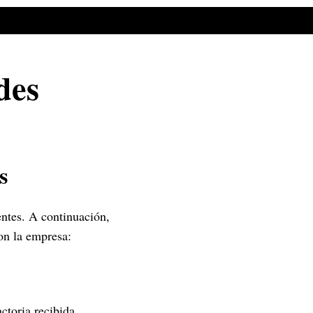
des
s
entes. A continuación,
on la empresa:
ctoria recibida,