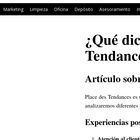
Marketing
Limpieza
Oficina
Depósito
Asesoramiento
I
¿Qué dic
Tendanc
Artículo sob
Place des Tendances es 
analizaremos diferentes
Experiencias pos
Atención al client