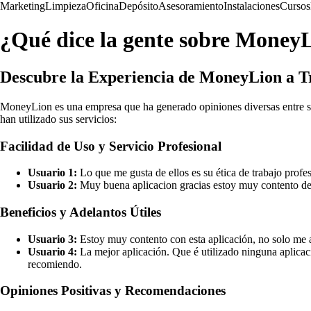
Marketing
Limpieza
Oficina
Depósito
Asesoramiento
Instalaciones
Cursos
¿Qué dice la gente sobre Money
Descubre la Experiencia de MoneyLion a Tr
MoneyLion es una empresa que ha generado opiniones diversas entre sus
han utilizado sus servicios:
Facilidad de Uso y Servicio Profesional
Usuario 1:
Lo que me gusta de ellos es su ética de trabajo profes
Usuario 2:
Muy buena aplicacion gracias estoy muy contento de 
Beneficios y Adelantos Útiles
Usuario 3:
Estoy muy contento con esta aplicación, no solo me a
Usuario 4:
La mejor aplicación. Que é utilizado ninguna aplicaci
recomiendo.
Opiniones Positivas y Recomendaciones