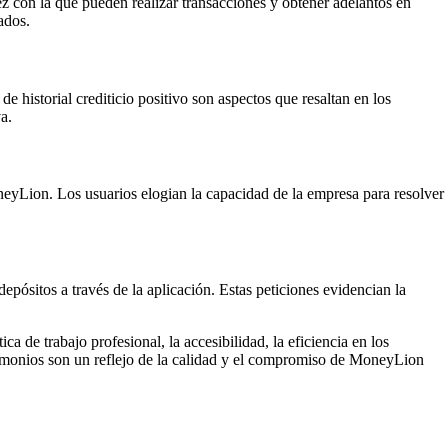
ez con la que pueden realizar transacciones y obtener adelantos en
ados.
 historial crediticio positivo son aspectos que resaltan en los
a.
oneyLion. Los usuarios elogian la capacidad de la empresa para resolver
epósitos a través de la aplicación. Estas peticiones evidencian la
 de trabajo profesional, la accesibilidad, la eficiencia en los
 testimonios son un reflejo de la calidad y el compromiso de MoneyLion