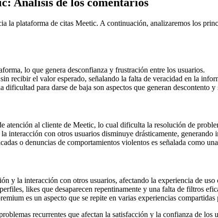
c: Análisis de los comentarios
cia la plataforma de citas Meetic. A continuación, analizaremos los princ
taforma, lo que genera desconfianza y frustración entre los usuarios.
n recibir el valor esperado, señalando la falta de veracidad en la info
a dificultad para darse de baja son aspectos que generan descontento y 
e atención al cliente de Meetic, lo cual dificulta la resolución de probl
la interacción con otros usuarios disminuye drásticamente, generando i
elicadas o denuncias de comportamientos violentos es señalada como una
ción y la interacción con otros usuarios, afectando la experiencia de uso 
perfiles, likes que desaparecen repentinamente y una falta de filtros efi
 premium es un aspecto que se repite en varias experiencias compartidas 
roblemas recurrentes que afectan la satisfacción y la confianza de los us