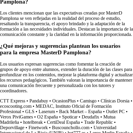
Pamplona?
Los clientes mencionan que las expectativas creadas por MasterD
Pamplona se ven reflejadas en la realidad del proceso de estudio,
resaltando la transparencia, el apoyo brindado y la adaptación de la
formación a las necesidades individuales. Destacan la importancia de la
comunicación constante y la claridad en la información proporcionada.
¿Qué mejoras y sugerencias plantean los usuarios
para la empresa MasterD Pamplona?
Los usuarios expresan sugerencias como fomentar la creación de
grupos de apoyo entre alumnos, extender la duración de las clases para
profundizar en los contenidos, mejorar la plataforma digital y actualizar
los recursos pedagógicos. También valoran la importancia de mantener
una comunicación frecuente y personalizada con los tutores y
coordinadores.
CTT Express
•
Pandabuy
•
OcasionPlus
•
Camisgo
•
Clínicas Dorsia
•
ecoscooting.com
•
MEDAC, Instituto Oficial de Formación
Profesional
•
GLS
•
Laserum
•
Back Market – España
•
Outlet PC
•
Verox PiviGames
•
O2 España
•
Spoticar
•
Deudafix
•
Mutua
Madrileña
•
hotelbreak
•
CertiDeal España
•
Trade Republic
•
Deporvillage
•
Finetwork
•
Buscounchollo.com
•
Universidad
Internacional de La Rioja (UNIR)
•
bet777.es
•
Leroy Merlin España
•