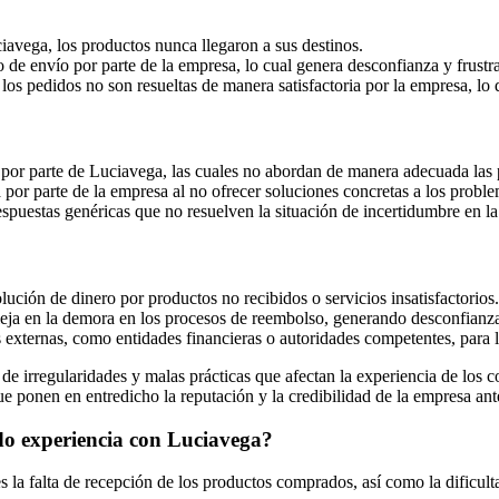
iavega, los productos nunca llegaron a sus destinos.
de envío por parte de la empresa, lo cual genera desconfianza y frustr
s pedidos no son resueltas de manera satisfactoria por la empresa, lo qu
 por parte de Luciavega, las cuales no abordan de manera adecuada las
 por parte de la empresa al no ofrecer soluciones concretas a los probl
espuestas genéricas que no resuelven la situación de incertidumbre en la
ución de dinero por productos no recibidos o servicios insatisfactorios.
eja en la demora en los procesos de reembolso, generando desconfianza 
 externas, como entidades financieras o autoridades competentes, para l
e irregularidades y malas prácticas que afectan la experiencia de los c
e ponen en entredicho la reputación y la credibilidad de la empresa ante
nido experiencia con Luciavega?
s la falta de recepción de los productos comprados, así como la dificul