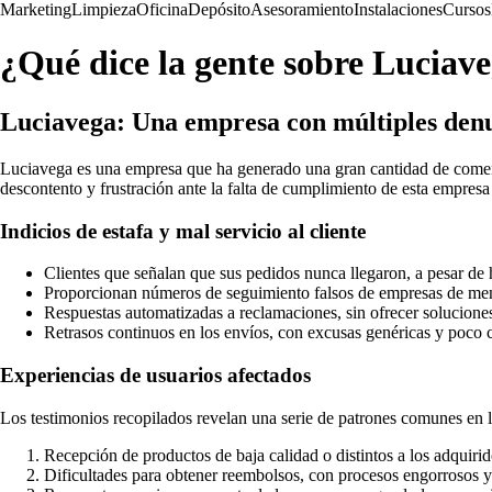
Marketing
Limpieza
Oficina
Depósito
Asesoramiento
Instalaciones
Cursos
¿Qué dice la gente sobre Luciav
Luciavega: Una empresa con múltiples denu
Luciavega es una empresa que ha generado una gran cantidad de coment
descontento y frustración ante la falta de cumplimiento de esta empresa
Indicios de estafa y mal servicio al cliente
Clientes que señalan que sus pedidos nunca llegaron, a pesar de 
Proporcionan números de seguimiento falsos de empresas de m
Respuestas automatizadas a reclamaciones, sin ofrecer solucione
Retrasos continuos en los envíos, con excusas genéricas y poco c
Experiencias de usuarios afectados
Los testimonios recopilados revelan una serie de patrones comunes en l
Recepción de productos de baja calidad o distintos a los adquiri
Dificultades para obtener reembolsos, con procesos engorrosos 