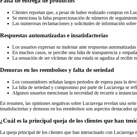
Falta de entrega de productos
Clientes reportan que, a pesar de haber realizado compras en Luc
Se menciona la falsa proporcionación de números de seguimiento 
Las numerosas reclamaciones y solicitudes de información sobre lo
Respuestas automatizadas e insatisfactorias
Los usuarios expresan su malestar ante respuestas automatizadas
En muchos casos, se percibe una falta de transparencia y empatía
La sensación de ser víctimas de una estafa se agudiza al recibir r
Demoras en los reembolsos y falta de seriedad
Los consumidores señalan largos periodos de espera para la devol
La falta de seriedad y compromiso por parte de Luciavega se refl
Algunos usuarios mencionan la necesidad de recurrir a instancias
En resumen, las opiniones negativas sobre Luciavega revelan una serie d
insatisfactorias y demoras en los reembolsos son aspectos destacados qu
¿Cuál es la principal queja de los clientes que han te
La queja principal de los clientes que han interactuado con Luciavega e