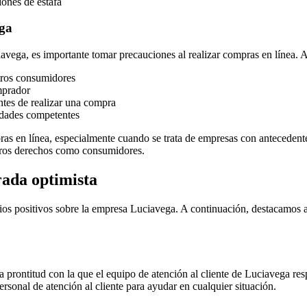
iones de estafa
ega
ciavega, es importante tomar precauciones al realizar compras en línea
otros consumidores
mprador
ntes de realizar una compra
ridades competentes
pras en línea, especialmente cuando se trata de empresas con anteceden
stros derechos como consumidores.
rada optimista
ios positivos sobre la empresa Luciavega. A continuación, destacamos 
 prontitud con la que el equipo de atención al cliente de Luciavega re
ersonal de atención al cliente para ayudar en cualquier situación.