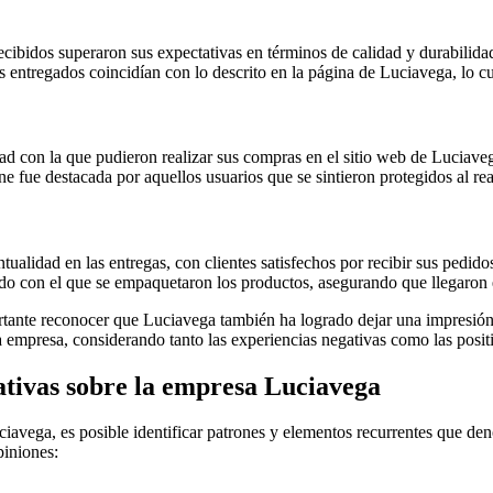
ecibidos superaron sus expectativas en términos de calidad y durabilida
 entregados coincidían con lo descrito en la página de Luciavega, lo cu
d con la que pudieron realizar sus compras en el sitio web de Luciaveg
ne fue destacada por aquellos usuarios que se sintieron protegidos al re
alidad en las entregas, con clientes satisfechos por recibir sus pedidos
o con el que se empaquetaron los productos, asegurando que llegaron e
tante reconocer que Luciavega también ha logrado dejar una impresión p
a empresa, considerando tanto las experiencias negativas como las posit
ativas sobre la empresa Luciavega
ciavega, es posible identificar patrones y elementos recurrentes que de
piniones: