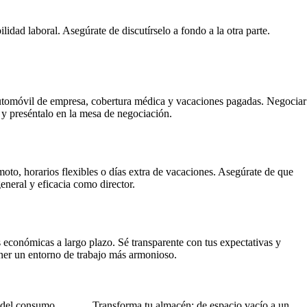
idad laboral. Asegúrate de discutírselo a fondo a la otra parte.
n automóvil de empresa, cobertura médica y vacaciones pagadas. Negociar
i y preséntalo en la mesa de negociación.
moto, horarios flexibles o días extra de vacaciones. Asegúrate de que
general y eficacia como director.
s económicas a largo plazo. Sé transparente con tus expectativas y
ener un entorno de trabajo más armonioso.
 del consumo
Transforma tu almacén: de espacio vacío a un