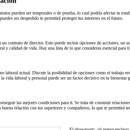
nación
atos pueden ser temporales o de prueba, lo cual podría afectar tu estabil
edes ser despedido te permitirá proteger tus intereses en el futuro.
 en un contrato de director. Esto puede incluir opciones de acciones, u
al y calidad de vida. Haz una lista de lo que consideras esencial para t
no laboral actual. Discute la posibilidad de opciones como el trabajo re
r la vida laboral y personal puede ser un factor decisivo en tu bienestar 
nseguir las mejores condiciones para ti. Se trata de construir relacione
 buena relación con tus superiores y compañeros, lo que te permitirá t
El showroom: ¿el nuevo esclavo