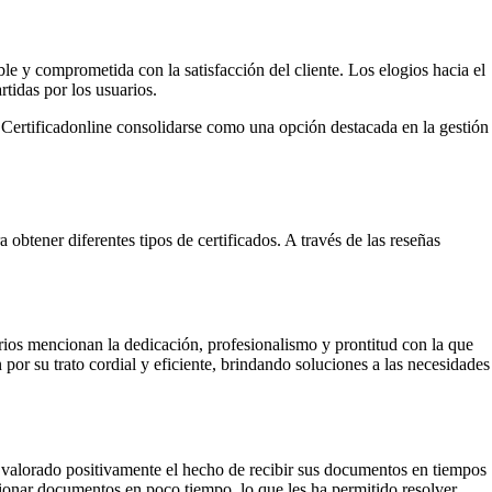
e y comprometida con la satisfacción del cliente. Los elogios hacia el
rtidas por los usuarios.
a Certificadonline consolidarse como una opción destacada en la gestión
obtener diferentes tipos de certificados. A través de las reseñas
arios mencionan la dedicación, profesionalismo y prontitud con la que
or su trato cordial y eficiente, brindando soluciones a las necesidades
han valorado positivamente el hecho de recibir sus documentos en tiempos
stionar documentos en poco tiempo, lo que les ha permitido resolver