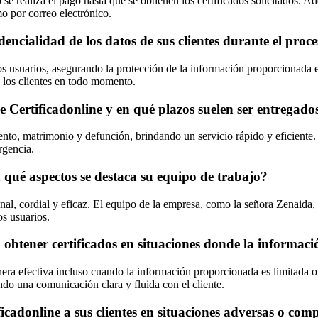
 se realiza el pago hasta que se obtienen los certificados solicitados. Ad
o por correo electrónico.
ncialidad de los datos de sus clientes durante el proces
os usuarios, asegurando la protección de la información proporcionada e
e los clientes en todo momento.
de Certificadonline y en qué plazos suelen ser entregado
miento, matrimonio y defunción, brindando un servicio rápido y eficiente
rgencia.
n qué aspectos se destaca su equipo de trabajo?
ional, cordial y eficaz. El equipo de la empresa, como la señora Zenaida
os usuarios.
 obtener certificados en situaciones donde la informaci
era efectiva incluso cuando la información proporcionada es limitada o 
ndo una comunicación clara y fluida con el cliente.
adonline a sus clientes en situaciones adversas o compl