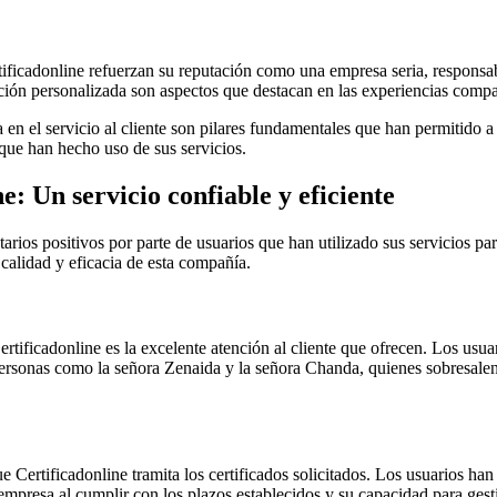
ificadonline refuerzan su reputación como una empresa seria, responsabl
tención personalizada son aspectos que destacan en las experiencias compa
 en el servicio al cliente son pilares fundamentales que han permitido 
 que han hecho uso de sus servicios.
: Un servicio confiable y eficiente
os positivos por parte de usuarios que han utilizado sus servicios para 
 calidad y eficacia de esta compañía.
rtificadonline es la excelente atención al cliente que ofrecen. Los usu
ersonas como la señora Zenaida y la señora Chanda, quienes sobresalen p
que Certificadonline tramita los certificados solicitados. Los usuarios 
a empresa al cumplir con los plazos establecidos y su capacidad para ge