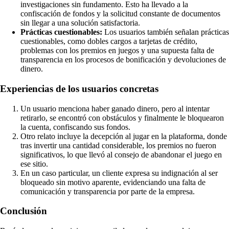
investigaciones sin fundamento. Esto ha llevado a la
confiscación de fondos y la solicitud constante de documentos
sin llegar a una solución satisfactoria.
Prácticas cuestionables:
Los usuarios también señalan prácticas
cuestionables, como dobles cargos a tarjetas de crédito,
problemas con los premios en juegos y una supuesta falta de
transparencia en los procesos de bonificación y devoluciones de
dinero.
Experiencias de los usuarios concretas
Un usuario menciona haber ganado dinero, pero al intentar
retirarlo, se encontró con obstáculos y finalmente le bloquearon
la cuenta, confiscando sus fondos.
Otro relato incluye la decepción al jugar en la plataforma, donde
tras invertir una cantidad considerable, los premios no fueron
significativos, lo que llevó al consejo de abandonar el juego en
ese sitio.
En un caso particular, un cliente expresa su indignación al ser
bloqueado sin motivo aparente, evidenciando una falta de
comunicación y transparencia por parte de la empresa.
Conclusión