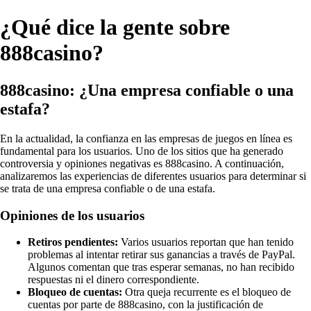
¿Qué dice la gente sobre
888casino?
888casino: ¿Una empresa confiable o una
estafa?
En la actualidad, la confianza en las empresas de juegos en línea es
fundamental para los usuarios. Uno de los sitios que ha generado
controversia y opiniones negativas es 888casino. A continuación,
analizaremos las experiencias de diferentes usuarios para determinar si
se trata de una empresa confiable o de una estafa.
Opiniones de los usuarios
Retiros pendientes:
Varios usuarios reportan que han tenido
problemas al intentar retirar sus ganancias a través de PayPal.
Algunos comentan que tras esperar semanas, no han recibido
respuestas ni el dinero correspondiente.
Bloqueo de cuentas:
Otra queja recurrente es el bloqueo de
cuentas por parte de 888casino, con la justificación de