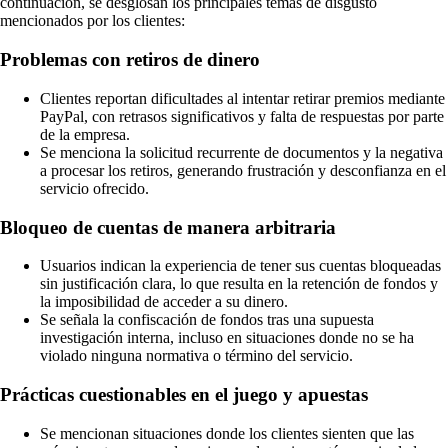
continuación, se desglosan los principales temas de disgusto
mencionados por los clientes:
Problemas con retiros de dinero
Clientes reportan dificultades al intentar retirar premios mediante
PayPal, con retrasos significativos y falta de respuestas por parte
de la empresa.
Se menciona la solicitud recurrente de documentos y la negativa
a procesar los retiros, generando frustración y desconfianza en el
servicio ofrecido.
Bloqueo de cuentas de manera arbitraria
Usuarios indican la experiencia de tener sus cuentas bloqueadas
sin justificación clara, lo que resulta en la retención de fondos y
la imposibilidad de acceder a su dinero.
Se señala la confiscación de fondos tras una supuesta
investigación interna, incluso en situaciones donde no se ha
violado ninguna normativa o término del servicio.
Prácticas cuestionables en el juego y apuestas
Se mencionan situaciones donde los clientes sienten que las